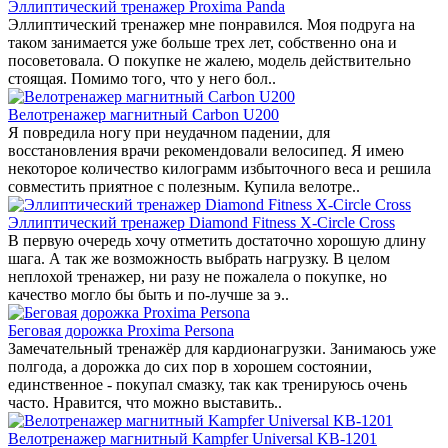
Эллиптический тренажер Proxima Panda
Эллиптический тренажер мне понравился. Моя подруга на
таком занимается уже больше трех лет, собственно она и
посоветовала. О покупке не жалею, модель действительно
стоящая. Помимо того, что у него бол..
Велотренажер магнитный Carbon U200
Я повредила ногу при неудачном падении, для
восстановления врачи рекомендовали велосипед. Я имею
некоторое количество килограмм избыточного веса и решила
совместить приятное с полезным. Купила велотре..
Эллиптический тренажер Diamond Fitness X-Circle Cross
В первую очередь хочу отметить достаточно хорошую длину
шага. А так же возможность выбрать нагрузку. В целом
неплохой тренажер, ни разу не пожалела о покупке, но
качество могло бы быть и по-лучше за э..
Беговая дорожка Proxima Persona
Замечательный тренажёр для кардионагрузки. Занимаюсь уже
полгода, а дорожка до сих пор в хорошем состоянии,
единственное - покупал смазку, так как тренируюсь очень
часто. Нравится, что можно выставить..
Велотренажер магнитный Kampfer Universal KB-1201