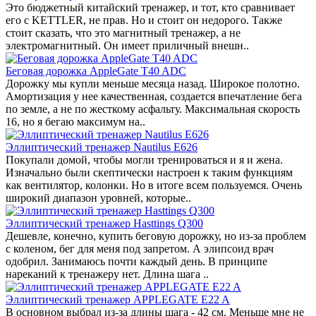
Это бюджетный китайский тренажер, и тот, кто сравнивает
его с KETTLER, не прав. Но и стоит он недорого. Также
стоит сказать, что это магнитный тренажер, а не
электромагнитный. Он имеет приличный внешн..
Беговая дорожка AppleGate T40 ADC
Дорожку мы купли меньше месяца назад. Широкое полотно.
Амортизация у нее качественная, создается впечатление бега
по земле, а не по жесткому асфальту. Максимальная скорость
16, но я бегаю максимум на..
Эллиптический тренажер Nautilus E626
Покупали домой, чтобы могли тренироваться и я и жена.
Изначально были скептически настроен к таким функциям
как вентилятор, колонки. Но в итоге всем пользуемся. Очень
широкий диапазон уровней, которые..
Эллиптический тренажер Hasttings Q300
Дешевле, конечно, купить беговую дорожку, но из-за проблем
с коленом, бег для меня под запретом. А элипсоид врач
одобрил. Занимаюсь почти каждый день. В принципе
нареканий к тренажеру нет. Длина шага ..
Эллиптический тренажер APPLEGATE E22 A
В основном выбрал из-за длины шага - 42 см. Меньше мне не