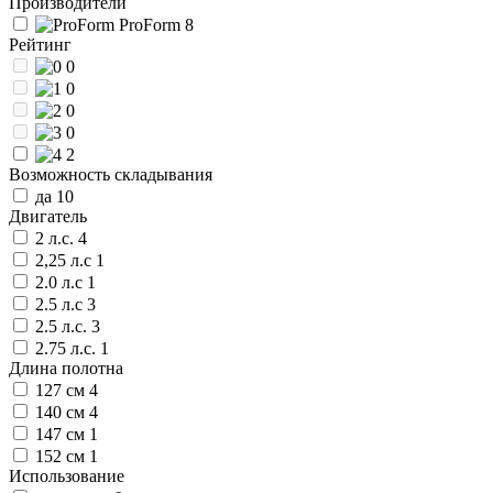
Производители
ProForm
8
Рейтинг
0
0
0
0
2
Возможность складывания
да
10
Двигатель
2 л.с.
4
2,25 л.с
1
2.0 л.с
1
2.5 л.с
3
2.5 л.с.
3
2.75 л.с.
1
Длина полотна
127 см
4
140 см
4
147 см
1
152 см
1
Использование