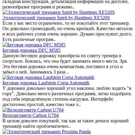
складная конструкция, детализация информации на дисплее,
разнообразие программ и режимо..
Эллиптический тренажер Spirit by Hasttings XE520S
Если у вас место ограничено, то не покупайте этот тренажер.
Он довольно громоздкий, но очень крепкий. Качество металла
и всех рабочих узлов очень хорошее. Думаю прослужит долго.
Есть различные програм..
Беговая дорожка DFC M585
Данную беговую дорожку приобрела по совету тренера в
спортзале. Боялась, что она будет занимать много места. Зря.
Эта беговая дорожка очень компактная, поставил в угол и
забыл о ней. Занимаюсь 3 раза ..
Беговая дорожка Laufstein Corsa Automatik
У дорожки довольно хороший угол наклона, люблю ходить "в
гору". Довольно много различных программ, легко подобрать
под себя определённую степень нагрузки. Интерфейс
достаточно простой, качество тоже х..
Велоэргометр Carbon U704
В целом доволен покупкой, так как за такие деньги хороший
тренажёр найти проблематично..