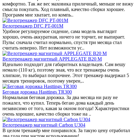
комфортно. Так же вес маховика приличный, меньше не вижу
смысла покупать. Ход плавный, качество сборки хорошее.
Программ мне хватает, но компь..
Велотренажер DFС PT-001M
Удобное регулируемое сидение, сама модель выглядит
хорошо, очень аккуратная, ничего не торчит, не выпирает.
Пульс сначала считал нормально, спустя три месяца стал
считать неверно. Нет возможности ус..
Велотренажер магнитный APPLEGATE B20 M
Идеально подходит для габаритных владельцев. Сам вешу
немало (110 кг), поэтому зная, что все тренажеры очень
хлипкие, то выбирал попрочнее. Этот тренажер выдержал 5
месяцев тренировок, поэтому уверен,..
Беговая дорожка Hasttings TR300
Нормальная беговая дорожка. За два месяца ни разу не
пожалел, что купил. Теперь бегаю дома каждый день
независимо от того, какая за окном погода! Характеристики
очень хорошие, качество сборки тоже на ..
Велотренажер магнитный Carbon U304
В целом тренажёр мне понравился. За такую цену отработал
два года при частом использовании!..