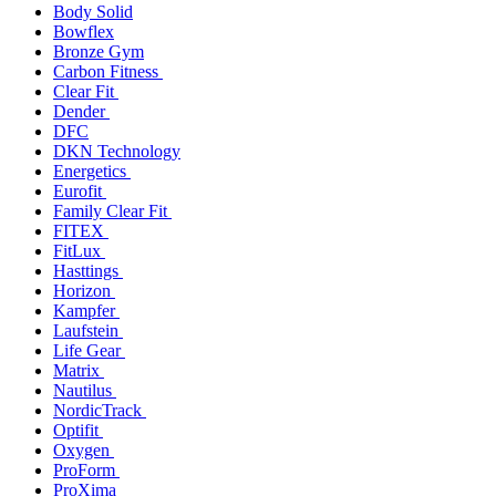
Body Solid
Bowflex
Bronze Gym
Carbon Fitness
Clear Fit
Dender
DFC
DKN Technology
Energetics
Eurofit
Family Clear Fit
FITEX
FitLux
Hasttings
Horizon
Kampfer
Laufstein
Life Gear
Matrix
Nautilus
NordicTrack
Optifit
Oxygen
ProForm
ProXima