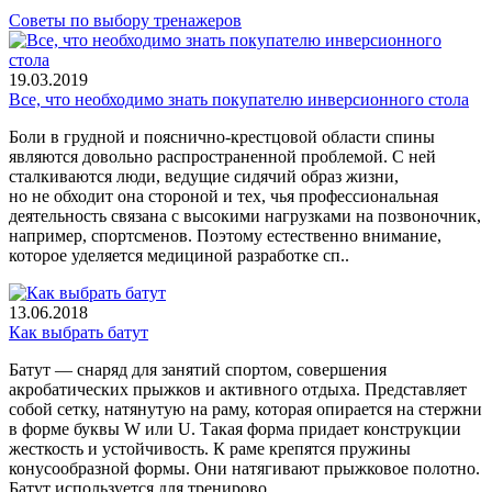
ТОП-10 беговых дорожек
Советы по выбору тренажеров
19.03.2019
Все, что необходимо знать покупателю инверсионного стола
Боли в грудной и пояснично-крестцовой области спины
являются довольно распространенной проблемой. С ней
сталкиваются люди, ведущие сидячий образ жизни,
но не обходит она стороной и тех, чья профессиональная
деятельность связана с высокими нагрузками на позвоночник,
например, спортсменов. Поэтому естественно внимание,
которое уделяется медициной разработке сп..
13.06.2018
Как выбрать батут
Батут — снаряд для занятий спортом, совершения
акробатических прыжков и активного отдыха. Представляет
собой сетку, натянутую на раму, которая опирается на стержни
в форме буквы W или U. Такая форма придает конструкции
жесткость и устойчивость. К раме крепятся пружины
конусообразной формы. Они натягивают прыжковое полотно.
Батут используется для тренирово..