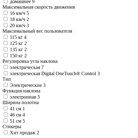
домашнее
9
Максимальная скорость движения
16 км/ч
5
18 км/ч
2
20 км/ч
3
Максимальный вес пользователя
115 кг
4
125 кг
2
135 кг
2
150 кг
2
Регулировка угла наклона
электрическая
7
электрическая Digital OneTouch® Control
3
Тип
Электрические
3
Функция наклона
электронная
3
Ширина полотна
41 см
1
46 см
4
51 см
5
Стикеры
Хит продаж
2