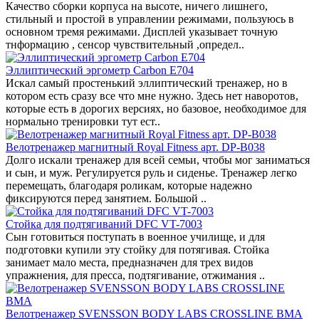
Качество сборки корпуса на высоте, ничего лишнего,
стильный и простой в управлении режимами, пользуюсь в
основном тремя режимами. Дисплей указывает точную
тнформацию , сенсор чувствительный ,определ..
Эллиптический эргометр Carbon E704
Искал самый простенький эллиптический тренажер, но в
котором есть сразу все что мне нужно. Здесь нет наворотов,
которые есть в дорогих версиях, но базовое, необходимое для
нормально тренировки тут ест..
Велотренажер магнитный Royal Fitness арт. DP-B038
Долго искали тренажер для всей семьи, чтобы мог заниматься
и сын, и муж. Регулируется руль и сиденье. Тренажер легко
перемещать, благодаря роликам, которые надежно
фиксируются перед занятием. Большой ..
Стойка для подтягиваний DFC VT-7003
Сын готовиться поступать в военное училище, и для
подготовки купили эту стойку для потягивая. Стойка
занимает мало места, предназначен для трех видов
упражнения, для пресса, подтягивание, отжимания ..
Велотренажер SVENSSON BODY LABS CROSSLINE BMA