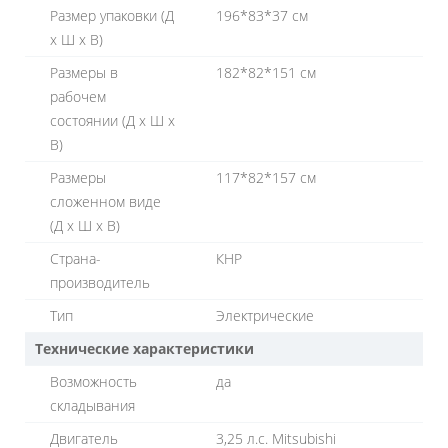
Размер упаковки (Д
196*83*37 см
х Ш х В)
Размеры в
182*82*151 см
рабочем
состоянии (Д х Ш х
В)
Размеры
117*82*157 см
сложенном виде
(Д х Ш х В)
Страна-
КНР
производитель
Тип
Электрические
Технические характеристики
Возможность
да
складывания
Двигатель
3,25 л.с. Mitsubishi