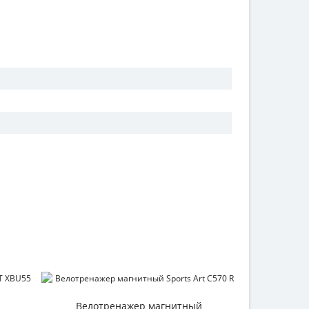
Велотренажер магнитный
Велотр