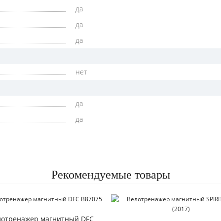
да
да
да
нет
да
да
Рекомендуемые товары
лотренажер магнитный DFC