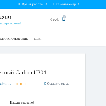
Время работы
Клиент-центр
8-21-51
0
0 руб.
ам перезвоним?
ОЕ ОБОРУДОВАНИЕ
ЕЩЁ...
итный Carbon U304
ейтинг:
Оставить отзыв
Нашли дешевле?