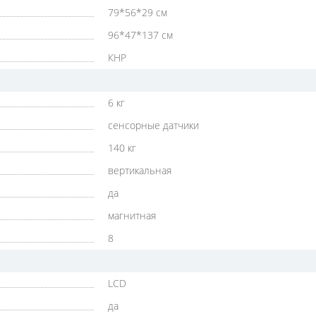
79*56*29 см
96*47*137 см
КНР
6 кг
сенсорные датчики
140 кг
вертикальная
да
магнитная
8
LСD
да