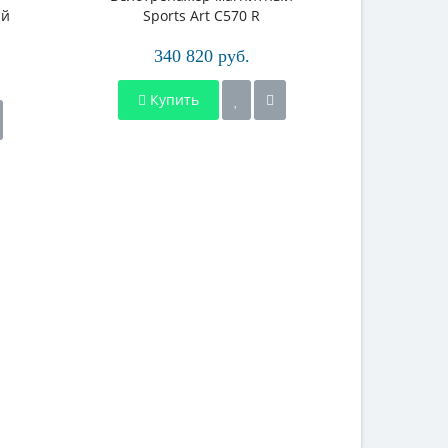
ый
Sports Art C570 R
Spo
340 820 руб.
2
Купить
Ку