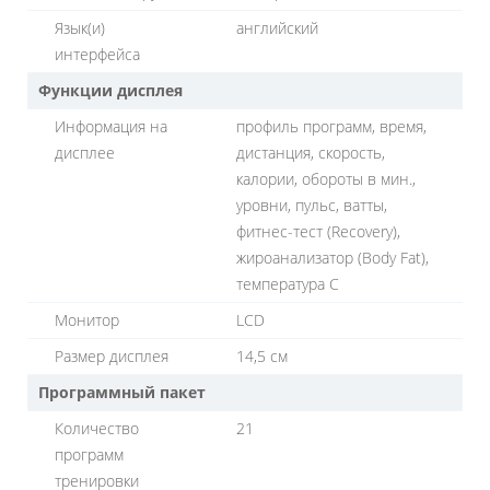
Язык(и)
английский
интерфейса
Функции дисплея
Информация на
профиль программ, время,
дисплее
дистанция, скорость,
калории, обороты в мин.,
уровни, пульс, ватты,
фитнес-тест (Recovery),
жироанализатор (Body Fat),
температура С
Монитор
LСD
Размер дисплея
14,5 см
Программный пакет
Количество
21
программ
тренировки