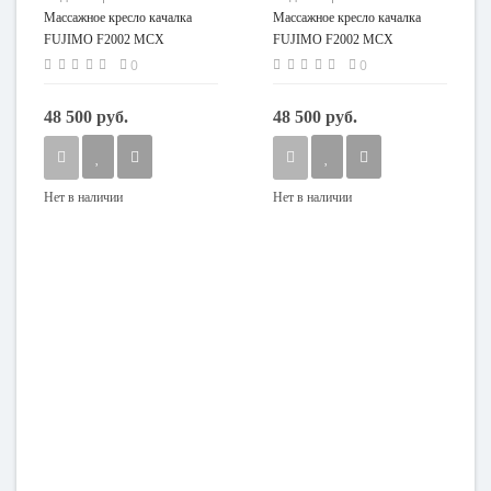
Массажное кресло качалка
Массажное кресло качалка
FUJIMO F2002 МСX
FUJIMO F2002 МСX
Time2Chill Ivory (Tailor 2)
Time2Chill Latte (Tailor 3)
0
0
Вишня
Вишня
48 500 руб.
48 500 руб.
Нет в наличии
Нет в наличии