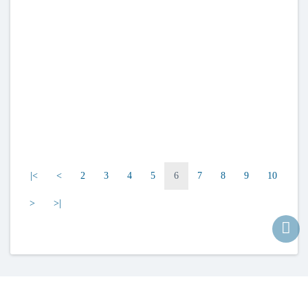
|<
<
2
3
4
5
6
7
8
9
10
>
>|