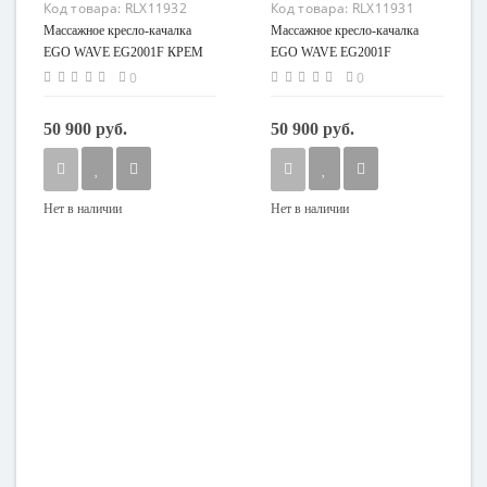
Код товара:
RLX11932
Код товара:
RLX11931
Массажное кресло-качалка
Массажное кресло-качалка
EGO WAVE EG2001F КРЕМ
EGO WAVE EG2001F
(Арпатек)
ШОКОЛАД (Арпатек)
0
0
50 900 руб.
50 900 руб.
Нет в наличии
Нет в наличии