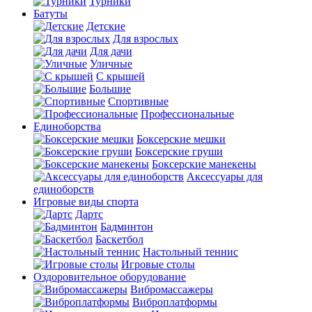
Турники
Батуты
Детские
Для взрослых
Для дачи
Уличные
С крышей
Большие
Спортивные
Профессиональные
Единоборства
Боксерские мешки
Боксерские груши
Боксерские манекены
Аксессуары для
единоборств
Игровые виды спорта
Дартс
Бадминтон
Баскетбол
Настольный теннис
Игровые столы
Оздоровительное оборудование
Вибромассажеры
Виброплатформы