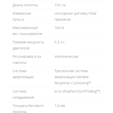
Длина полотна
153 см
Измерение
сенсорные датчики, Polar
пульса
приемник
Максимальный
169 кг
вес пользователя
Пиковая мощность
6.3 л.с.
двигателя
Регулировка угла
электрическая
наклона
Система
Трехзонная система
амортизации
амортизации Variable
Response Cushioning™
Система
есть (FeatherLIGHTFolding™)
складывания
Толщина бегового
1.6 мм.
полотна