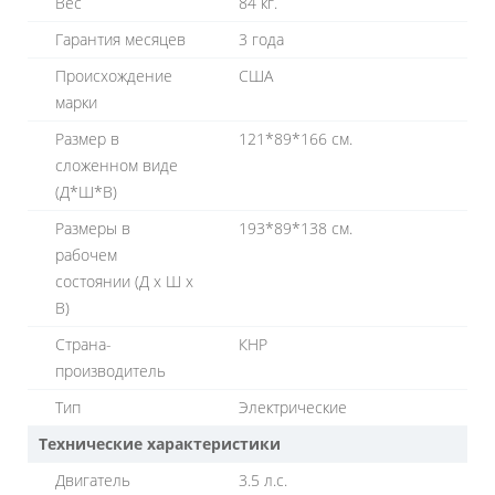
Вес
84 кг.
Гарантия месяцев
3 года
Происхождение
США
марки
Размер в
121*89*166 см.
сложенном виде
(Д*Ш*В)
Размеры в
193*89*138 см.
рабочем
состоянии (Д х Ш х
В)
Страна-
КНР
производитель
Тип
Электрические
Технические характеристики
Двигатель
3.5 л.с.