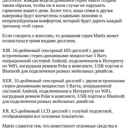
ДИЗАЙН. Каждая модель домашней серии Matrix создана
таким образом, чтобы ни в коем случае не нарушить
гармонию вашего дома. Более того, ваша семья и друзья
наверняка будут впечатлены плавными линиями и
непревзойденным комфортом, который будет дарить каждый
тренажер этой серии.
Если говорить о консолях, то домашняя серия Matrix может
похвастаться тремя видами дисплеев.
XIR. 16-дюймовый сенсорный HD-дисплей с двумя
встроенными стерео-динамиками мощностью 5 Ватт,
операционной системой Android, подключением к Интернету
по WiFi, нагрудным ремнем Polar в комплекте, USB портом и
Bluetooth для подключения разных мобильных девайсов.
XER. 10-дюймовый сенсорный дисплей с двумя встроенными
стерео-динамиками мощностью 3 Ватта, операционной
системой Android, подключением к Интернету по WiFi,
нагрудным ремнем Polar в комплекте, USB портом и Bluetooth
для подключения разных мобильных девайсов.
XR. 8,5-дюймовый LCD дисплей с голубой подсветкой,
отображающим все основные показатели.
Matrix славится тем, что инвестирует огромные средства в