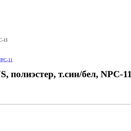
C-11
 полиэстер, т.син/бел, NPC-1