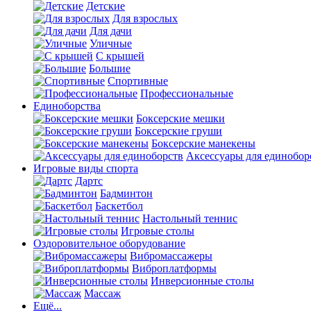
Детские
Для взрослых
Для дачи
Уличные
С крышей
Большие
Спортивные
Профессиональные
Единоборства
Боксерские мешки
Боксерские груши
Боксерские манекены
Аксессуары для единобор
Игровые виды спорта
Дартс
Бадминтон
Баскетбол
Настольный теннис
Игровые столы
Оздоровительное оборудование
Вибромассажеры
Виброплатформы
Инверсионные столы
Массаж
Ещё...