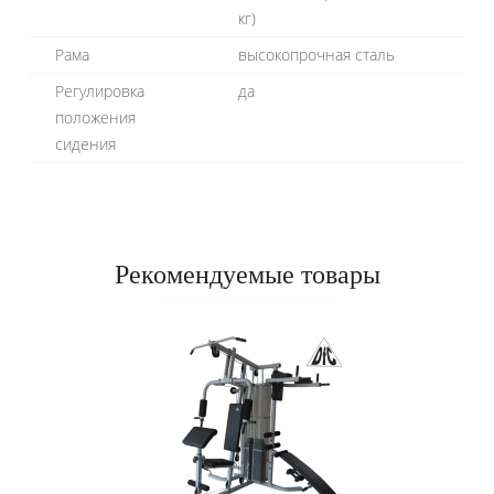
кг)
Рама
высокопрочная сталь
Регулировка
да
положения
сидения
Рекомендуемые товары