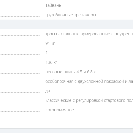
Тайвань
грузоблочные тренажеры
тросы - стальные армированные c внутренн
91 кг
1
136 кг
весовые плиты 4.5 и 6.8 кг
особопрочная с двухслойной покраской и л
да
классические с регулировкой стартового п
эргономичное