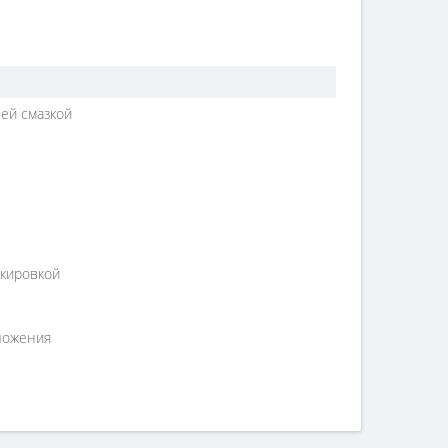
ей смазкой
акировкой
оложения