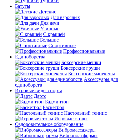
Турники
Батуты
Детские
Для взрослых
Для дачи
Уличные
С крышей
Большие
Спортивные
Профессиональные
Единоборства
Боксерские мешки
Боксерские груши
Боксерские манекены
Аксессуары для
единоборств
Игровые виды спорта
Дартс
Бадминтон
Баскетбол
Настольный теннис
Игровые столы
Оздоровительное оборудование
Вибромассажеры
Виброплатформы