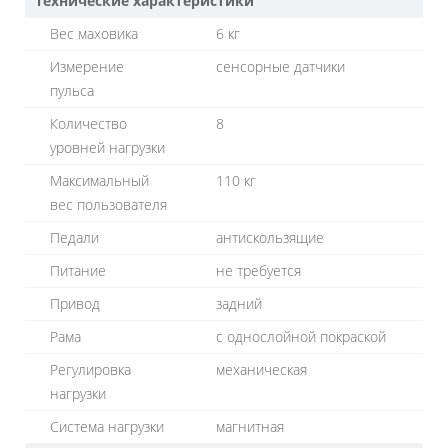
Технические характеристики
Вес маховика
6 кг
Измерение
сенсорные датчики
пульса
Количество
8
уровней нагрузки
Максимальный
110 кг
вес пользователя
Педали
антискользящие
Питание
не требуется
Привод
задний
Рама
с однослойной покраской
Регулировка
механическая
нагрузки
Система нагрузки
магнитная