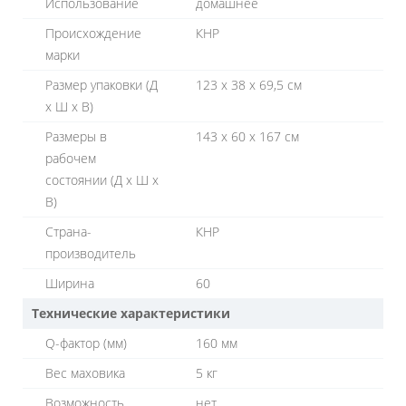
Использование
домашнее
Происхождение
КНР
марки
Размер упаковки (Д
123 х 38 х 69,5 см
х Ш х В)
Размеры в
143 х 60 х 167 см
рабочем
состоянии (Д х Ш х
В)
Страна-
КНР
производитель
Ширина
60
Технические характеристики
Q-фактор (мм)
160 мм
Вес маховика
5 кг
Возможность
нет