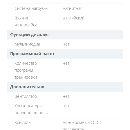
Система нагрузки
магнитная
Язык(и)
английский
интерфейса
Функции дисплея
Мультимедиа
нет
Программный пакет
Количество
нет
программ
тренировки
Дополнительно
Вентилятор
нет
Компенсаторы
нет
неровности пола
Консоль
монохромный LCD с
подсветкой