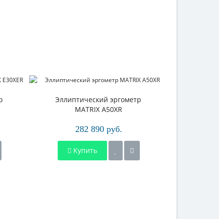
р
Эллиптический эргометр
Эллипт
MATRIX A50XR
M
282 890 руб.
2
Купить
Ку