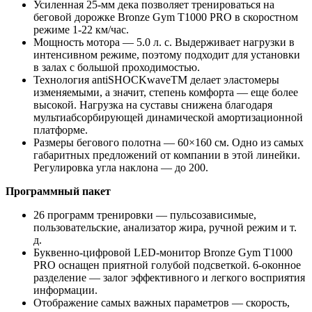
Усиленная 25-мм дека позволяет тренироваться на
беговой дорожке Bronze Gym T1000 PRO в скоростном
режиме 1-22 км/час.
Мощность мотора — 5.0 л. с. Выдерживает нагрузки в
интенсивном режиме, поэтому подходит для установки
в залах с большой проходимостью.
Технология аntiSHOCKwaveTM делает эластомеры
изменяемыми, а значит, степень комфорта — еще более
высокой. Нагрузка на суставы снижена благодаря
мультиабсорбирующей динамической амортизационной
платформе.
Размеры бегового полотна — 60×160 см. Одно из самых
габаритных предложений от компании в этой линейки.
Регулировка угла наклона — до 200.
Программный пакет
26 программ тренировки — пульсозависимые,
пользовательские, анализатор жира, ручной режим и т.
д.
Буквенно-цифровой LED-монитор Bronze Gym T1000
PRO оснащен приятной голубой подсветкой. 6-оконное
разделение — залог эффективного и легкого восприятия
информации.
Отображение самых важных параметров — скорость,