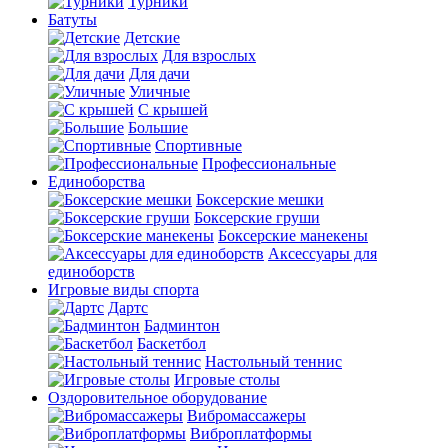
Турники
Батуты
Детские
Для взрослых
Для дачи
Уличные
С крышей
Большие
Спортивные
Профессиональные
Единоборства
Боксерские мешки
Боксерские груши
Боксерские манекены
Аксессуары для
единоборств
Игровые виды спорта
Дартс
Бадминтон
Баскетбол
Настольный теннис
Игровые столы
Оздоровительное оборудование
Вибромассажеры
Виброплатформы