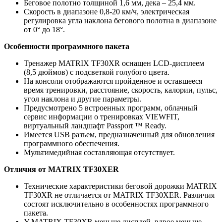
Беговое полотно толщиной 1,6 мм, дека – 25,4 мм.
Скорость в диапазоне 0,8-20 км/ч, электрическая
регулировка угла наклона бегового полотна в диапазоне
от 0° до 18°.
Особенности программного пакета
Тренажер MATRIX TF30XR оснащен LCD-дисплеем
(8,5 дюймов) с подсветкой голубого цвета.
На консоли отображаются пройденное и оставшееся
время тренировки, расстояние, скорость, калории, пульс,
угол наклона и другие параметры.
Предусмотрено 5 встроенных программ, облачный
сервис информации о тренировках VIEWFIT,
виртуальный ландшафт Passport ™ Ready.
Имеется USB разъем, предназначенный для обновления
программного обеспечения.
Мультимедийная составляющая отсутствует.
Отличия от MATRIX TF30XЕR
Технические характеристики беговой дорожки MATRIX
TF30XR не отличается от MATRIX TF30XЕR. Различия
состоят исключительно в особенностях программного
пакета.
У MATRIX TF30XR меньше дисплей, вдвое меньше