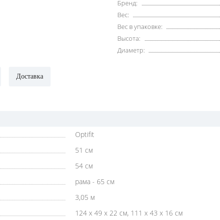
Бренд:
Вес:
Вес в упаковке:
Высота:
Диаметр:
Доставка
Optifit
51 см
54 см
рама - 65 см
3,05 м
124 х 49 х 22 см, 111 х 43 х 16 см