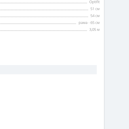
Optifit
51 см
54 см
рама - 65 см
3,05 м