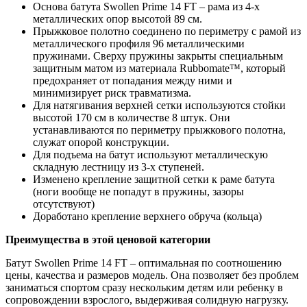
Основа батута Swollen Prime 14 FT – рама из 4-х
металлических опор высотой 89 см.
Прыжковое полотно соединено по периметру с рамой из
металлического профиля 96 металлическими
пружинами. Сверху пружины закрыты специальным
защитным матом из материала Rubbomate™, который
предохраняет от попадания между ними и
минимизирует риск травматизма.
Для натягивания верхней сетки используются стойки
высотой 170 см в количестве 8 штук. Они
устанавливаются по периметру прыжкового полотна,
служат опорой конструкции.
Для подъема на батут используют металлическую
складную лестницу из 3-х ступеней.
Изменено крепление защитной сетки к раме батута
(ноги вообще не попадут в пружины, зазоры
отсутствуют)
Доработано крепление верхнего обруча (кольца)
Преимущества в этой ценовой категории
Батут Swollen Prime 14 FT – оптимальная по соотношению
цены, качества и размеров модель. Она позволяет без проблем
заниматься спортом сразу нескольким детям или ребенку в
сопровождении взрослого, выдерживая солидную нагрузку.