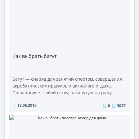
которое уделяется медициной разработке сп..
Как выбрать батут
Батут — снаряд для занятий спортом, совершения
акробатических прыжков и активного отдыха.
Представляет собой сетку, натянутую на раму,
которая опирается на стержни в форме буквы
13.06.2018
0
3037
W или U. Такая форма придает конструкции
жесткость и устойчивость. К раме крепятся
пружины конусообразной формы. Они натягивают
прыжковое полотно. Батут используется для
тренирово..