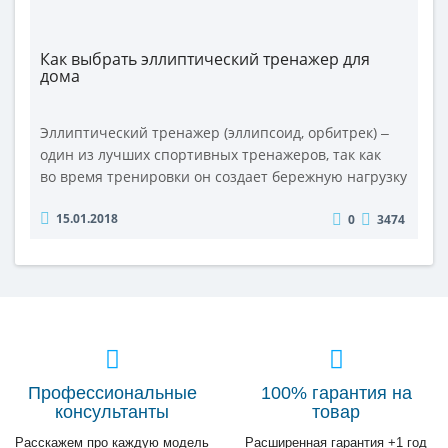
Как выбрать эллиптический тренажер для
дома
Эллиптический тренажер (эллипсоид, орбитрек) ‒
один из лучших спортивных тренажеров, так как
во время тренировки он создает бережную нагрузку
на сердце, сосуды и опорно-двигательный аппарат.
15.01.2018
0
3474
Советуем перед покупкой изучить характеристики
эллипсоидов, чтобы занятия на тренажере были
полезными и комфортными. Аргументы «За»
Эллиптический тренажер обладает ..
Профессиональные
100% гарантия на
консультанты
товар
Расскажем про каждую модель
Расширенная гарантия +1 год