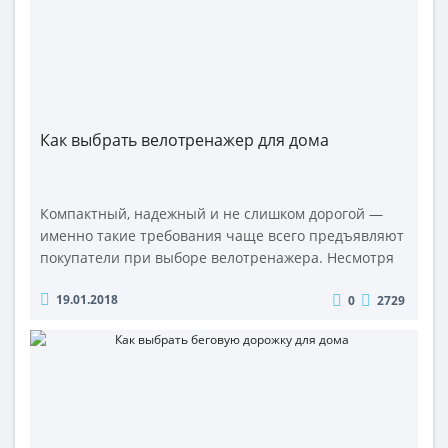
Как выбрать велотренажер для дома
Компактный, надежный и не слишком дорогой —
именно такие требования чаще всего предъявляют
покупатели при выборе велотренажера. Несмотря
на внешнее сходство большинства моделей, каждая
19.01.2018
0
2729
из них отличается специфическими особенностями
и техническими характеристиками. Как выбрать
велотренажер, чтобы он использовался по прямому
назначению, а не преврати..