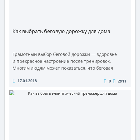
Как выбрать беговую дорожку для дома
Грамотный выбор беговой дорожки — здоровье
и прекрасное настроение после тренировок.
Многим людям может показаться, что беговая
дорожка, как правило, покупается в качестве
17.01.2018
0
2911
модного элемента интерьера и лишь изредка
используется владельцами по прямому
ее назначению. Конечно, такое использование
этого эффективного тренажера в борьбе
с хронической усталостью,..