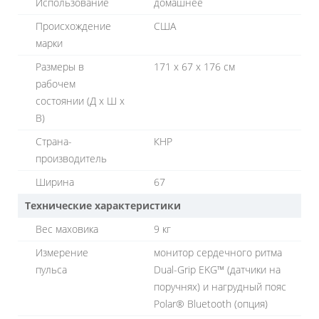
Использование
домашнее
Происхождение
США
марки
Размеры в
171 х 67 х 176 cм
рабочем
состоянии (Д х Ш х
В)
Страна-
КНР
производитель
Ширина
67
Технические характеристики
Вес маховика
9 кг
Измерение
монитор сердечного ритма
пульса
Dual-Grip EKG™ (датчики на
поручнях) и нагрудный пояс
Polar® Bluetooth (опция)