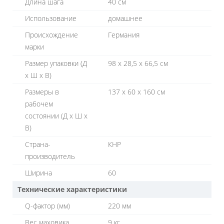
Длина шага
40 см
Использование
домашнее
Происхождение
Германия
марки
Размер упаковки (Д
98 х 28,5 х 66,5 см
х Ш х В)
Размеры в
137 х 60 х 160 см
рабочем
состоянии (Д х Ш х
В)
Страна-
КНР
производитель
Ширина
60
Технические характеристики
Q-фактор (мм)
220 мм
Вес маховика
9 кг